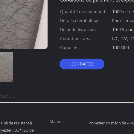
Quantité de commande
1000meter
min:
Détails d'emballage:
Roulé, emb
Délai de livraison:
10~15 jours
Conditions de
L/C, D/A, D/
paiement:
Capacité
1000000
d'approvisionnement:
CONTACTEZ
Produit
Matériel:
e pli de résistant à
Polyester en nylon de 47
olyester 70D*75D de