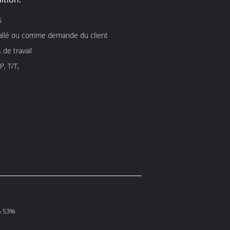
s
allé ou comme demande du client
 de travail
P, T/T,
% 53%