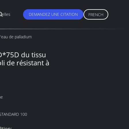
velles
DEMANDEZ UNE CITATION
FRENCH
l'eau de palladium
D*75D du tissu
i de résistant à
ne
STANDARD 100
ition: