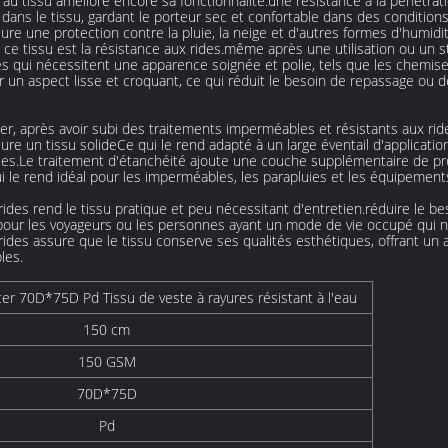
n au tissu améliore encore sa fonctionnalité.une résistance à la pénétra
r dans le tissu, gardant le porteur sec et confortable dans des conditio
re une protection contre la pluie, la neige et d'autres formes d'humidit
ce tissu est la résistance aux rides.même après une utilisation ou un 
es qui nécessitent une apparence soignée et polie, tels que les chemise
der un aspect lisse et croquant, ce qui réduit le besoin de repassage o
r, après avoir subi des traitements imperméables et résistants aux rides,
ure un tissu solideCe qui le rend adapté à un large éventail d'applicatio
ries.Le traitement d'étanchéité ajoute une couche supplémentaire de pro
 le rend idéal pour les imperméables, les parapluies et les équipements 
ides rend le tissu pratique et peu nécessitant d'entretien.réduire le b
our les voyageurs ou les personnes ayant un mode de vie occupé qui n'o
 rides assure que le tissu conserve ses qualités esthétiques, offrant un
les.
r 70D*75D Pd Tissu de veste à rayures résistant à l'eau
150 cm
150 GSM
70D*75D
Pd