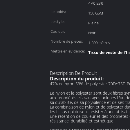
47% 53%
Le poids:
150 GSM
Le style:
Plaine
Couleur:
Noir
Nombre de pièces:
1-500 mètres
Mettre en évidence:
Tissu de veste de l'
Description De Produit
Description du produit:
47% de nylon 53% de polyester 70D*75D Pd T
Le nylon et le polyester sont deux fibres sy
aux propriétés et avantages uniques.L'un d
sa durabilité, de sa polyvalence et de ses t
La combinaison de nylon et de polyester dans
les tissus qui doivent résister à une utilisa
une rétention de couleur et des propriétés
résistance, durabilité et esthétique.