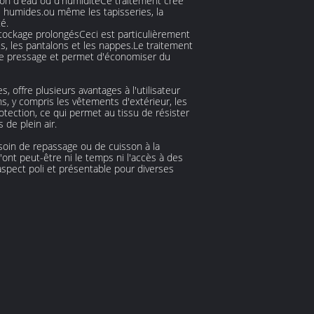
tion d'eau ou d'humiditéCe traitement crée
ns humides.ou même les tapisseries, la
é.
stockage prolongésCeci est particulièrement
s, les pantalons et les nappes.Le traitement
u de pressage et permet d'économiser du
 offre plusieurs avantages à l'utilisateur
ns, y compris les vêtements d'extérieur, les
tection, ce qui permet au tissu de résister
de plein air.
esoin de repassage ou de cuisson à la
nt peut-être ni le temps ni l'accès à des
 aspect poli et présentable pour diverses