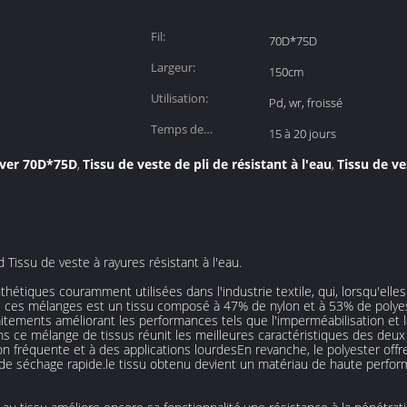
Fil:
70D*75D
Largeur:
150cm
Utilisation:
Pd, wr, froissé
Temps de
15 à 20 jours
réalisation:
hiver 70D*75D
Tissu de veste de pli de résistant à l'eau
Tissu de ve
,
,
issu de veste à rayures résistant à l'eau.
nthétiques couramment utilisées dans l'industrie textile, qui, lorsqu'ell
e ces mélanges est un tissu composé à 47% de nylon et à 53% de polyest
raitements améliorant les performances tels que l'imperméabilisation et l
 ce mélange de tissus réunit les meilleures caractéristiques des deux f
tion fréquente et à des applications lourdesEn revanche, le polyester off
 de séchage rapide.le tissu obtenu devient un matériau de haute perfor