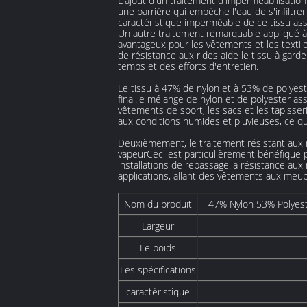
L'ajout d'un traitement d'imperméabilisatio
une barrière qui empêche l'eau de s'infiltre
caractéristique imperméable de ce tissu assu
Un autre traitement remarquable appliqué à 
avantageux pour les vêtements et les textil
de résistance aux rides aide le tissu à gar
temps et des efforts d'entretien.
Le tissu à 47% de nylon et à 53% de polyeste
final.le mélange de nylon et de polyester ass
vêtements de sport, les sacs et les tapisse
aux conditions humides et pluvieuses, ce qui
Deuxièmement, le traitement résistant aux r
vapeurCeci est particulièrement bénéfique p
installations de repassage.la résistance aux
applications, allant des vêtements aux meub
Nom du produit
47% Nylon 53% Polyeste
Largeur
Le poids
Les spécifications
caractéristique