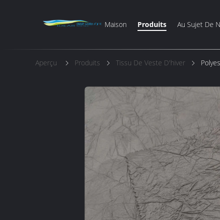
Maison
Produits
Au Sujet De 
Aperçu
Produits
Tissu De Veste D'hiver
Polyes