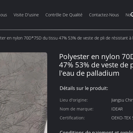
Nous
Visite D'usine
Contrôle De Qualité
Contactez-Nous
Nou
ter en nylon 70D*75D du tissu 47% 53% de veste de pli de résistant à 
Polyester en nylon 70
47% 53% de veste de pl
l'eau de palladium
Détails sur le produit:
Lieu d'origine:
Jiangsu Chi
Nom de marque:
IDEAR
Certification:
OEKO-TEX 
Conditions de paiement et expéd