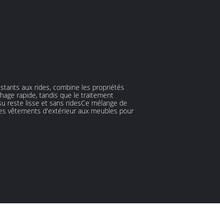
istants aux rides, combine les propriétés
chage rapide, tandis que le traitement
ssu reste lisse et sans ridesCe mélange de
t des vêtements d'extérieur aux meubles pour