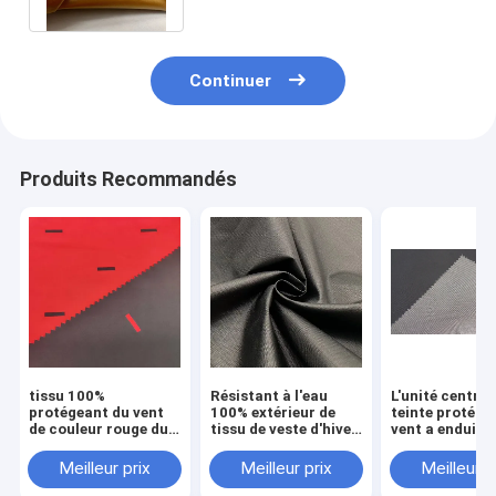
Continuer
Produits Recommandés
tissu 100%
Résistant à l'eau
L'unité central
protégeant du vent
100% extérieur de
teinte protége
de couleur rouge du
tissu de veste d'hiver
vent a enduit l
polyester 50Dx50D
du polyester 89GSM
le polyester 1
pour la veste de
protégeant du vent
173 GM/M
Meilleur prix
Meilleur prix
Meilleur p
vêtement en bas de
imperméable
enduire