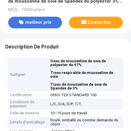
de mousseline de soie de Spandex du polyester 3%
de 97G 97%
MOQ：1000meters
meilleur prix
Contactez
Description De Produit
tissu de mousseline de soie de
polyester de 97%
,
Tissu respirable de mousseline de
Surligner
soie
,
Tissu de mousseline de soie de
Spandex de 3%
Certification
OEKO-TEX STANDARD 100
Conditions de
L/C, D/A, D/P, T/T,
paiement
Délai de livraison
10~15 jours de travail
Roulé, emballé ou comme demande du
Détails d'emballage
client