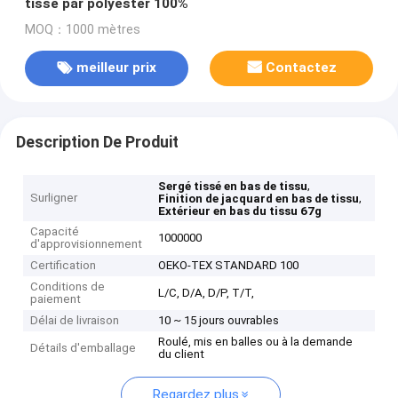
tissé par polyester 100%
MOQ：1000 mètres
meilleur prix
Contactez
Description De Produit
,
Sergé tissé en bas de tissu
Surligner
,
Finition de jacquard en bas de tissu
Extérieur en bas du tissu 67g
Capacité
1000000
d'approvisionnement
Certification
OEKO-TEX STANDARD 100
Conditions de
L/C, D/A, D/P, T/T,
paiement
Délai de livraison
10 ~ 15 jours ouvrables
Roulé, mis en balles ou à la demande
Détails d'emballage
du client
Regardez plus