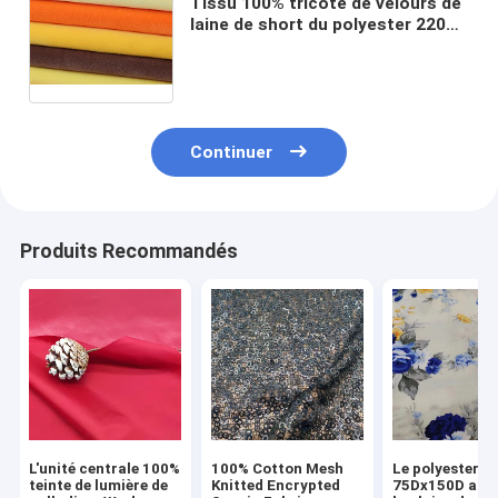
Tissu 100% tricoté de velours de
laine de short du polyester 220G
pour Toy Hold Pillow 150 cm
Continuer
Produits Recommandés
L'unité centrale 100%
100% Cotton Mesh
Le polyester 1
teinte de lumière de
Knitted Encrypted
75Dx150D a i