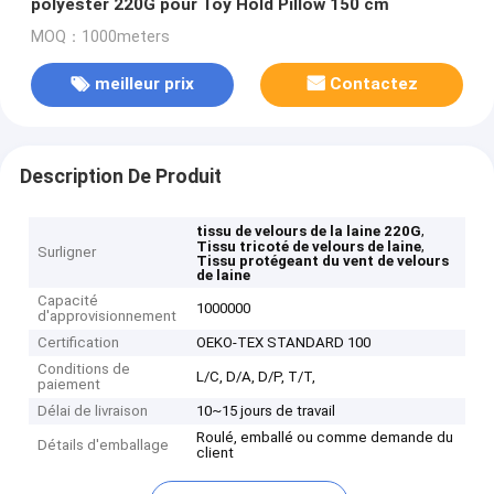
polyester 220G pour Toy Hold Pillow 150 cm
MOQ：1000meters
meilleur prix
Contactez
Description De Produit
,
tissu de velours de la laine 220G
,
Tissu tricoté de velours de laine
Surligner
Tissu protégeant du vent de velours
de laine
Capacité
1000000
d'approvisionnement
Certification
OEKO-TEX STANDARD 100
Conditions de
L/C, D/A, D/P, T/T,
paiement
Délai de livraison
10~15 jours de travail
Roulé, emballé ou comme demande du
Détails d'emballage
client